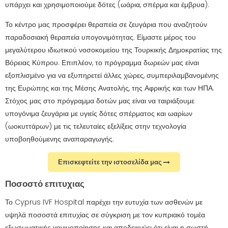
υπάρχει και χρησιμοποιούμε δότες (ωάρια, σπέρμα και έμβρυα).
Το κέντρο μας προσφέρει θεραπεία σε ζευγάρια που αναζητούν
παραδοσιακή θεραπεία υπογονιμότητας. Είμαστε μέρος του
μεγαλύτερου ιδιωτικού νοσοκομείου της Τουρκικής Δημοκρατίας της
Βόρειας Κύπρου. Επιπλέον, το πρόγραμμα δωρεών μας είναι
εξοπλισμένο για να εξυπηρετεί άλλες χώρες, συμπεριλαμβανομένης
της Ευρώπης και της Μέσης Ανατολής, της Αφρικής και των ΗΠΑ.
Στόχος μας στο πρόγραμμα δοτών μας είναι να ταιριάξουμε
υπογόνιμα ζευγάρια με υγιείς δότες σπέρματος και ωαρίων
(ωοκυττάρων) με τις τελευταίες εξελίξεις στην τεχνολογία
υποβοηθούμενης αναπαραγωγής.
Επισκεφτείτε την ιστοσελίδα μας
Ποσοστό επιτυχιας
Το Cyprus IVF Hospital παρέχει την ευτυχία των ασθενών με
υψηλά ποσοστά επιτυχίας σε σύγκριση με τον κυπριακό τομέα
εξωσωματικής γονιμοποίησης και αποδεικνύει ότι είναι η σωστή