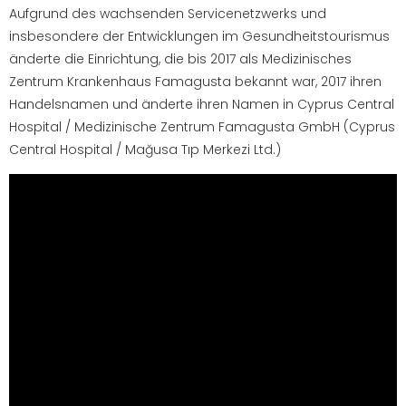
Aufgrund des wachsenden Servicenetzwerks und
insbesondere der Entwicklungen im Gesundheitstourismus
änderte die Einrichtung, die bis 2017 als Medizinisches
Zentrum Krankenhaus Famagusta bekannt war, 2017 ihren
Handelsnamen und änderte ihren Namen in Cyprus Central
Hospital / Medizinische Zentrum Famagusta GmbH (Cyprus
Central Hospital / Mağusa Tıp Merkezi Ltd.)