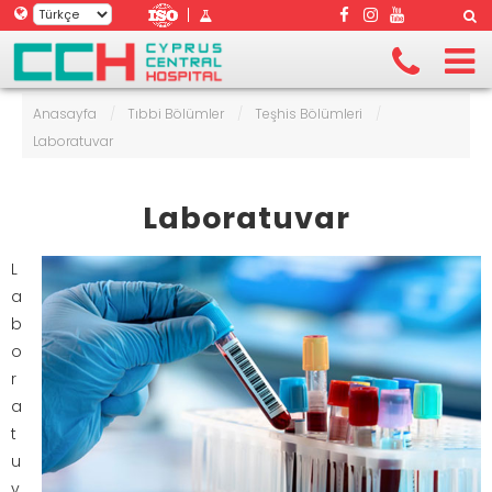
|
Anasayfa
/
Tıbbi Bölümler
/
Teşhis Bölümleri
/
Laboratuvar
Laboratuvar
L
a
b
o
r
a
t
u
v