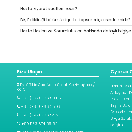
alabilirsiniz. Ayrıca Randevu sayfamızdan da ‘Rande
Hasta ziyaret saatleri nedir?
SGK ile anlaşmamız yoktur.
iletişime geçilmektedir.
Diş Polikliniği bölümü sigorta kapsamı içerisinde midir?
Tüm günler, saat 07:30 ~ 23:00 arasında hasta ziyaret
Hasta Hakları ve Sorumlulukları hakkında detaylı bilgiye 
Hayır. Hiçbir sigortayla
Diş Polinikliği
için anlaşmam
Tüm gerekli bilgilere sayfamızdaki
Hasta Hakları
bölü
Bize Ulaşın
Cyprus C
Eşref Bitlis Cad. Narlık Sokak, Gazimağusa /
Hakkımızda
KKTC
Anlaşmalı K
+90 (392) 366 50 85
Poliklinikler
Teşhis Bölüm
+90 (392) 366 25 16
Doktorlarımı
+90 (392) 366 54 30
Sıkça Sorula
+90 533 874 55 62
İletişim