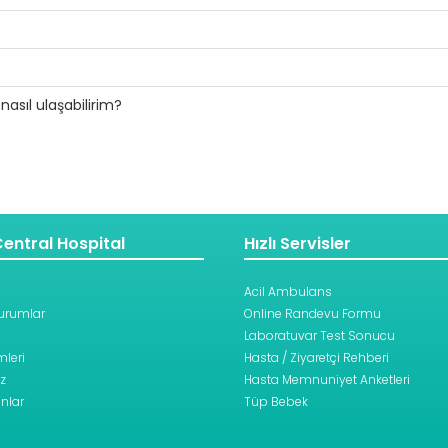
vu Talep Formu’ nu doldurarak randevu talebinde bulunabilirsin
 işlemleri yapılabilmektedir.
nasıl ulaşabilirim?
ız
bulunmamaktadır.
münden ulaşabilirsiniz.
entral Hospital
Hızlı Servisler
Acil Ambulans
urumlar
Online Randevu Formu
Laboratuvar Test Sonucu
leri
Hasta / Ziyaretçi Rehberi
z
Hasta Memnuniyet Anketleri
nlar
Tüp Bebek