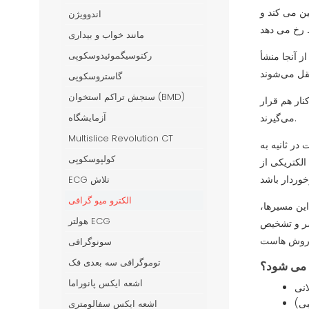
ن می کند و
اندوویژن
مانند خواب و بیداری
رکتوسیگموئیدوسکوپی
 آنجا منشأ
گاستروسکوپی
سنجش تراکم استخوان (BMD)
نار هم قرار
می‌گیرند.
آزمایشگاه
Multislice Revolution CT
در ثانیه به
کولپوسکوپی
الکتریکی از
ECG تلاش
الکترو میو گرافی
ین مسیرها،
هولتر ECG
اصر و تشخیص
سونوگرافی
توموگرافی سه بعدی فک
م می شود؟
اشعه ایکس پانوراما
انی
اشعه ایکس سفالومتری