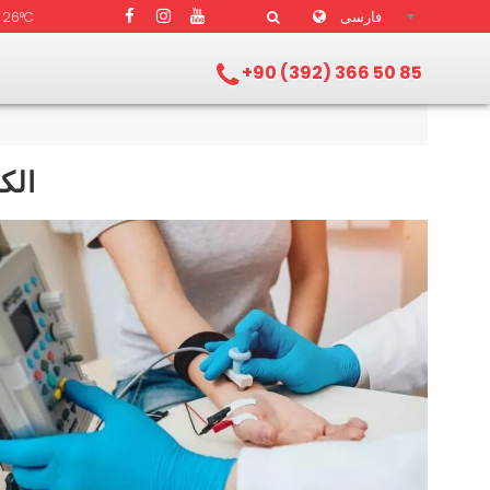
فارسی
26°C
+90 (392) 366 50 85
الک