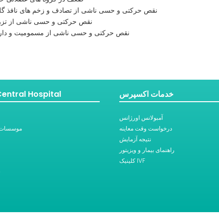
نقص حرکتی و حسی ناشی از تصادف و زخم های نافذ گل
نقص حرکتی و حسی ناشی از تزر
نقص حرکتی و حسی ناشی از مسمومیت و دارو
خدمات اکسپرس
entral Hospital
آمبولانس اورژانس
درخواست وقت معاینه
موسسات 
نتیجه آزمایش
راهنمای بیمار و ویزیتور
کلینیک IVF
س