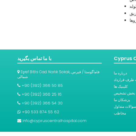
وله
یق
ها
Cyprus C
با ما تماس بگیرید
Eşref Bitlis Cad. Narlık Sokak, فاماگوستا / قبرس
درباره ما
شمالی
طرف قرارداد
+90 (392) 366 50 85
کلینیک ها
بخش تشخیص
+90 (392) 366 25 16
پزشکان ما
+90 (392) 366 54 30
والات متداول
+90 533 874 55 62
مخاطب
info@cypruscentralhospital.com