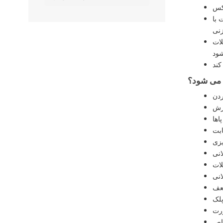
 با
زنی
لات
ل می شود؟
زش
بت
یزی
انی
انی
ضعف
پلک
رت
اص