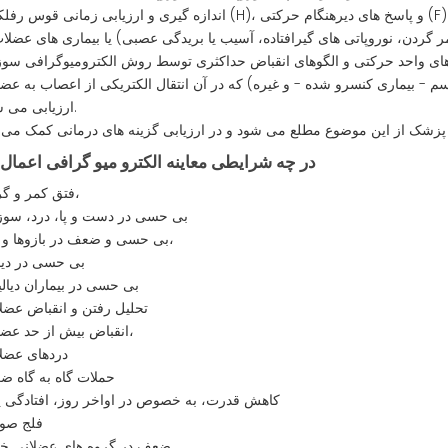
گردن، نوروپاتی های گیرافتاده، آسیب یا بریدگی عصبی) یا بیماری های عضلات
 های واحد حرکتی و الگوهای انقباض حداکثری توسط روش الکترومیوگرافی سو
م - بیماری کنسرو شده - و غیره) که در آن انتقال الکتریکی از اعصاب به عض
ارزیابی می شود.
در چه شرایطی معاینه الکترو میو گرافی اعما
فتق کمر و گردن،
بی حسی در دست و پا، درد، سو
بی حسی و ضعف در بازوها و پاها،
بی حسی در دیا
بی حسی در بیماران دیال
تحلیل رفتن و انقباض عضل
انقباض بیش از حد عضلات،
دردهای عضل
حملات گاه به گاه 
کاهش قدرت، به خصوص در اواخر روز، افتادگی 
فلج صو
ضعف در گروه های عضلانی خ