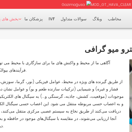
Gazimağusa
مخاطب
وبلاگ
سوالات متداول
IVF
پزشکان ما
بخش های 
ترو میو گرافی
آگاهی ما از محیط و واکنش های ما برای سازگاری با محیط می تو
فرآیندهای بیوالکتریکی باشد.
از طریق گیرنده های ویژه در محیط، عوامل فیزیکی (نور، گرما، سوزش، 
فشار و غیره) و شیمیایی (ترکیبات سازنده طعم و بو) و عوامل نشان 
موجودات (موقعیت، کشش، جاذبه، گرسنگی و...) به سیگنال های الکتریکی
و به اعصاب حسی مربوطه منتقل می شود. این اعصاب حسی سیگنال الکت
دریافت می‌کنند از طریق نخاع به سیستم عصبی مرکزی منتقل می‌کنند، س
آنجا ارزیابی می‌شوند، در مقایسه با سیگنال‌های موجود در حافظه و 
درک می‌شوند.