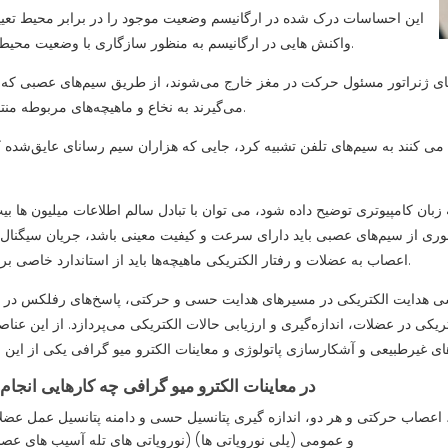
این احساسات درک شده در ارگانیسم وضعیت موجود را در برابر محیط تعیی
واکنش هایی در ارگانیسم به منظور سازگاری با وضعیت محیط رخ می دهد.
ای ژنراتور مسئول حرکت در مغز خارج می‌شوند، از طریق سیم‌های عصبی که از
می‌گیرند به نخاع و ماهیچه‌های مربوطه منتقل می‌شوند.
می کنند به سیم‌های تلفن تشبیه کرد، جایی که هزاران سیم رسانای عایق‌شده ک
 کامپیوتری توضیح داده شود، می توان با تبادل سالم اطلاعات میلیون ها بیت 
وری از سیم‌های عصبی باید دارای سرعت و کیفیت معینی باشد، جریان سیگنال 
اعصاب به عضلات و رفتار الکتریکی ماهیچه‌ها باید از استاندارد خاصی برخوردار باشد.
سی هدایت الکتریکی در مسیرهای هدایت حسی و حرکتی، پاسخ‌های رفلکس در ا
ریکی در عضلات، اندازه‌گیری و ارزیابی حالات الکتریکی می‌پردازد. از این عن
در معاینات الکترو میو گرافی چه کارهایی انجا
صاب حرکتی و هر دو، اندازه گیری پتانسیل حسی و دامنه پتانسیل عمل عضل
(نوروپاتی های تله آسیب های عصبی) و عمومی (پلی نوروپاتی ها)