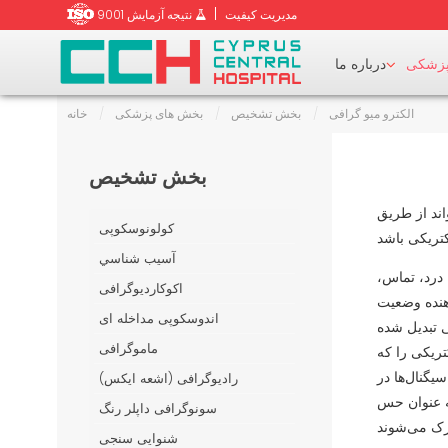
|
9001 مدیریت کیفیت
نتیجه آزمایش
پزشکی
درباره ما
الکترو میو گرافی
/
بخش تشخیص
/
بخش های پزشکی
/
خانه
سنجش تراکم استخوان 
بخش 
بخش تشخیص
بیماری های گو
 CT
اند از طریق
کولونوسکوپی
آسيب شناسي
درد، تماس،
اکوکاردیوگرافی
دهنده وضعیت
ج
اندوسکوپی مداخله ای
 تبدیل شده
ماموگرافی
ریکی را که
یگنال‌ها در
رادیوگرافی (اشعه ایکس)
به عنوان حس
سونوگرافی داپلر رنگ
شنوایی سنجی