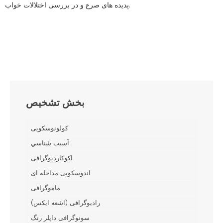
پدیده های صرع و در بررسی اختلالات خواب.
بخش تشخیص
کولونوسکوپی
آسيب شناسي
اکوکاردیوگرافی
اندوسکوپی مداخله ای
ماموگرافی
رادیوگرافی (اشعه ایکس)
سونوگرافی داپلر رنگ