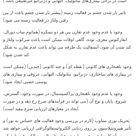
است در برخی بیماری‌های متابولیک، التهابی و دژنراتیو غیرطبیعی باشد.)
تاثیر باز شدن چشم بر فعالیت زمینه (بیشتر باز شدن چشم باعث از بین
رفتن ولتاژ در فعالیت زمینه می شود).
وجود یا عدم وجود عدم تقارن بین هر دو نیمکره (هماتوم ساب دورال،
انفارکتوس مغزی، توده، گاهی اوقات ممکن است باعث سرکوب ولتاژ و
کند شدن آن شود، آنسفالیت یک طرفه می تواند باعث عدم تقارن به شکل
کند شدن شود).
وجود ناهنجاری های کانونی (نقطه ای) و چند کانونی (چندین) (ممکن است
در بیماری های ساختاری، دژنراتیو، متابولیک، التهابی، عروقی و بیماری های
پوستی عصبی ایجاد شود).
وجود یا عدم وجود ناهنجاری پراکسیسمال، در صورت وجود، گسترش،
شروع، پایان و نوع آن (می تواند در فرآیندهای صرع رخ دهد و در صورت
ایجاد در معیارهای ارزیابی صرع مفید است).
تحریک نوری متناوب (لازم در بررسی وجود فعالیت های حساس به نور) و
تأثیر هیپرونتیلاسیون بر روی ردیابی الکتروانسفالوگرافی ارزیابی خواهد شد
و در آشکارسازی برخی موارد صرع از نظر بالینی و الکتروفیزیولوژیکی