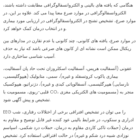
هنگامی که یافته های بالینی و الکتروانسفالوگرافی مطابقت داشته باشند،
الکتروانسفالوگرافی در موارد صرع معنا پیدا می کند. علاوه بر این، در
موارد صرع، تشخیص تشنج در الکتروانسفالوگرافی در ارزیابی مورد بیماری
و در انتخاب درمان کمک خواهد کرد.
در موارد صرع، یافته های کانونی، چند کانونی یا عدم تقارن در مدارهای بین
ریکتال ممکن است نشانه ای از کانون های صرعی باشد که نیاز به حذف
آسیب شناسی ساختاری دارد.
عفونی (آنسفالیت هرپس، آنسفالیت اسکلروزان تحت حاد پان آنسفالیت،
بیماری یاکوب کروتسفلد و غیره)، سمی، متابولیک (هیپوگلیسمی،
هیپرگلیسمی، آنسفالوپاتی کبدی و غیره)، دژنراتیو، هیپوکسیک (نارسایی
قلبی-ریوی، مسمومیت با CO، مسمومیت های الکتریکی مغزی) منجر به
تشخیص و پیش آگهی شود.
EEG را می توان در تشخیص افتراقی برخی از اختلالات رفتاری، شب
ادراری و سنکوپ، در شرایط بالینی عود کننده غیر قابل توضیح و مقاوم به
درمان (حملات تاکی کاردی مقاوم به درمان، حملات درد شکمی، اسپاسم
نوزادی شبیه درد شکم و غیره) در حالت افتراقی استفاده کرد. تشخیص