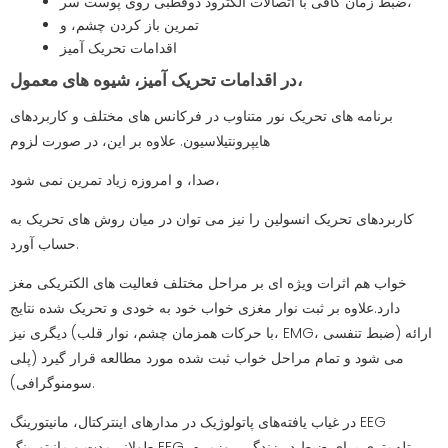
ضبط زمان کافی با اتصالات الکترود دوقطبی روی پوست سر،
تمرین باز کردن چشم، و
اقدامات تحریک آمیز
در اقدامات تحریک آمیز، شیوه های معمول،
برنامه های تحریک نور متناوب در فرکانس های مختلف و کاربردهای
هایپرونتیلاسیون. علاوه بر این، در صورت لزوم
صدا، و امروزه زیاد تمرین نمی شود،
کاربردهای تحریک انسولین را نیز می توان در میان روش های تحریک به
حساب آورد.
خواب هم اثرات ویژه ای بر مراحل مختلف فعالیت های الکتریکی مغز
دارد.علاوه بر ثبت نوار مغزی خواب خود به خودی و تحریک شده نتایج
دیگری نیز (با حرکات همزمان چشم، نوار قلب، EMG، ضبط تنفسی) ارائه
می شود و تمام مراحل خواب ثبت شده مورد مطالعه قرار گیرد (پلی
سومنوگرافی).
در غیاب یافته‌های پاتولوژیک در مدارهای اینترکتال، مانیتورینگ EEG
طولانی‌مدت و مانیتورینگ EEG تله‌متری برای ضبط در زندگی روزمره،