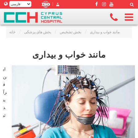
|
مانند خواب و بیداری
/
بخش تشخیص
/
بخش های پزشکی
/
خانه
مانند خواب و بیداری
ای
ن
ف
رآ
ین
د
ثب