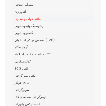
شنوایی سنجی
اندوویژن
مانند خواب و بیداری
رکتوسیگموئیدوسکوپی
گاستروسکوپی
سنجش تراکم استخوان (BMD)
آزمایشگاه
Multislice Revolution CT
کولپوسکوپی
ECG تلاش
الکترو میو گرافی
هولتر ECG
سونوگرافی
توموگرافی سه بعدی فک
اشعه ایکس پانوراما