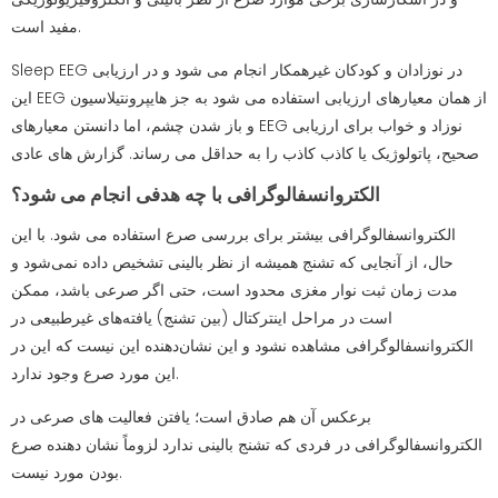
مفید است.
Sleep EEG در نوزادان و کودکان غیرهمکار انجام می شود و در ارزیابی
این EEG از همان معیارهای ارزیابی استفاده می شود به جز هایپرونتیلاسیون
و باز شدن چشم، اما دانستن معیارهای EEG نوزاد و خواب برای ارزیابی
صحیح، پاتولوژیک یا کاذب کاذب را به حداقل می رساند. گزارش های عادی
الکتروانسفالوگرافی با چه هدفی انجام می شود؟
الکتروانسفالوگرافی بیشتر برای بررسی صرع استفاده می شود. با این
حال، از آنجایی که تشنج همیشه از نظر بالینی تشخیص داده نمی‌شود و
مدت زمان ثبت نوار مغزی محدود است، حتی اگر صرعی باشد، ممکن
است در مراحل اینترکتال (بین تشنج) یافته‌های غیرطبیعی در
الکتروانسفالوگرافی مشاهده نشود و این نشان‌دهنده این نیست که این در
این مورد صرع وجود ندارد.
برعکس آن هم صادق است؛ یافتن فعالیت های صرعی در
الکتروانسفالوگرافی در فردی که تشنج بالینی ندارد لزوماً نشان دهنده صرع
بودن مورد نیست.