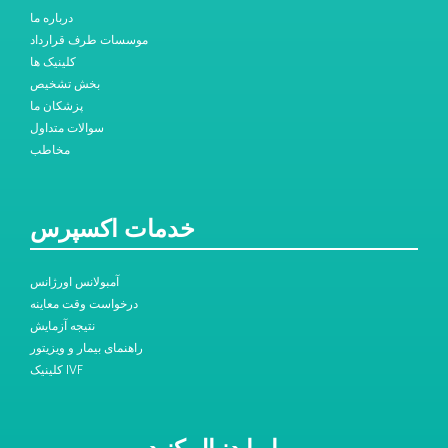
درباره ما
موسسات طرف قرارداد
کلینیک ها
بخش تشخیص
پزشکان ما
سوالات متداول
مخاطب
خدمات اکسپرس
آمبولانس اورژانس
درخواست وقت معاینه
نتیجه آزمایش
راهنمای بیمار و ویزیتور
کلینیک IVF