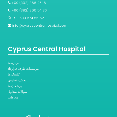
+90 (392) 366 25 16
+90 (392) 366 54 30
+90 533 874 55 62
info@cypruscentralhospital.com
Cyprus Central Hospital
درباره ما
موسسات طرف قرارداد
کلینیک ها
بخش تشخیص
پزشکان ما
سوالات متداول
مخاطب