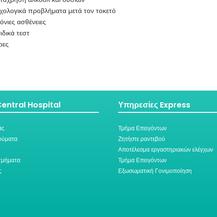
ολογικά προβλήματα μετά τον τοκετό
νιες ασθένειες
δικά τεστ
ρες
entral Hospital
Υπηρεσίες Express
άς
Τμήμα Επειγόντων
ρύματα
Ζητήστε ραντεβού
Αποτέλεσμα εργαστηριακών ελέγχων
τμήματα
Τμήμα Επειγόντων
ς
Εξωσωματική Γονιμοποίηση