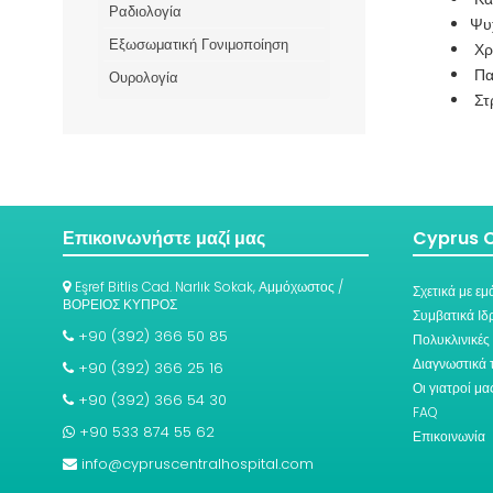
Ραδιολογία
Ψυχ
Εξωσωματική Γονιμοποίηση
Χρό
Παι
Ουρολογία
Στ
Επικοινωνήστε μαζί μας
Cyprus C
Eşref Bitlis Cad. Narlık Sokak, Αμμόχωστος /
Σχετικά με εμ
ΒΟΡΕΙΟΣ ΚΥΠΡΟΣ
Συμβατικά Ιδ
+90 (392) 366 50 85
Πολυκλινικές
Διαγνωστικά 
+90 (392) 366 25 16
Οι γιατροί μα
+90 (392) 366 54 30
FAQ
+90 533 874 55 62
Επικοινωνία
info@cypruscentralhospital.com