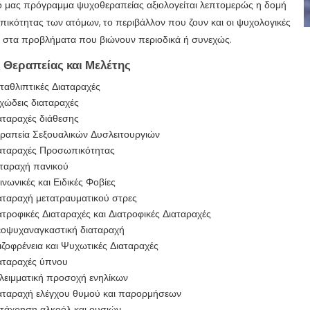
ό μας πρόγραμμα ψυχοθεραπείας αξιολογείται λεπτομερώς η δομή
ικότητας των ατόμων, το περιβάλλον που ζουν και οι ψυχολογικές
 στα προβλήματα που βιώνουν περιοδικά ή συνεχώς.
 Θεραπείας και Μελέτης
αθλιπτικές Διαταραχές
χώδεις διαταραχές
αταραχές διάθεσης
ραπεία Σεξουαλικών Δυσλειτουργιών
αταραχές Προσωπικότητας
ταραχή πανικού
νωνικές και Ειδικές Φοβίες
αταραχή μετατραυματικού στρες
τροφικές Διαταραχές και Διατροφικές Διαταραχές
εοψυχαναγκαστική διαταραχή
ζοφρένεια και Ψυχωτικές Διαταραχές
αταραχές ύπνου
λειμματική προσοχή ενηλίκων
αταραχή ελέγχου θυμού και παρορμήσεων
τάχρηση αλκοόλ και ουσιών