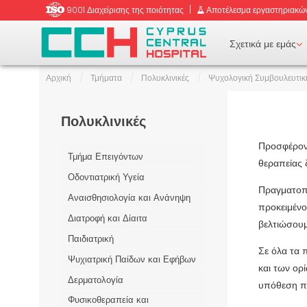
|
9001 Διαχείρισης της ποιότητας
Αποτέλεσμα εργαστηριακών
Σχετικά με εμάς
ική
Αρχική
/
Τμήματα
/
Πολυκλινικές
/
Ψυχολογική Συμβουλευτικ
αι Μαιευτική
μετρία
Πολυκλινικές
Τομογραφία
Προσφέροντ
Τμήμα Επειγόντων
η
θεραπείας 
Οδοντιατρική Υγεία
ι Τραυματολογία
 κατά την προσπάθεια
Πραγματοπο
Ανακατασκευαστική
άφημα
Αναισθησιολογία και Ανάνηψη
προκειμένο
Διατροφή και Δίαιτα
βελτιώσουμ
Παιδιατρική
μβουλευτική
Σε όλα τα 
Οδοντική Τομογραφία
Ψυχιατρική Παίδων και Εφήβων
και των ορ
ράφημα
Δερματολογία
υπόθεση πα
ονιμοποίηση
 Ακτινογραφία:
Φυσικοθεραπεία και