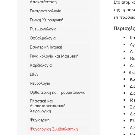
Αποκατάσταση
Στο ατομικ
της προσωπ
Γαστρεντερολογία
επιπτώσεις
Γενική Χειρουργική
Περιοχές
Πνευμονολογία
Κατ
Οφθαλμολογία
Αγ
Εσωτερική Ιατρική
Δι
Γυναικολογία και Μαιευτική
Θε
Καρδιολογία
Δι
Δια
ΩΡΛ
Κοι
Νευρολογία
Δι
Ορθοπεδική και Τραυματολογία
Δια
Ιδ
Πλαστική και
Ανακατασκευαστική
Σχι
Χειρουργική
Δι
Ψυχιατρικη
Ελ
Δι
Ψυχολογική Συμβουλευτική
Κα