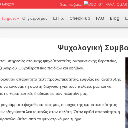
 ελέγχων
Gazimağusa
Τμήματα
Οι γιατροί μας
Εξ.Γο.
Check-up
FAQ
Blog
Ε
ή
Ψυχολογική Συμβο
αι υπηρεσίες ατομικής ψυχοθεραπείας, οικογενειακής θεραπείας,
ζευγαριού, ψυχοθεραπείας παιδιών και εφήβων.
ιούνται απαραίτητα τεστ προσωπικότητας, ευφυΐας και ανάπτυξης
υ να κάνουμε τη σωστή διάγνωση για τους πελάτες μας και να
ε τις θεραπευτικές διαδικασίες των πελατών μας.
προγράμματα ψυχοθεραπείας μας, οι αρχές της εμπιστευτικότητας
ίων εξηγούνται λεπτομερώς στον πελάτη. Όταν κριθεί απαραίτητο, η
ρακολουθείται από το ψυχιατρικό μας τμήμα.