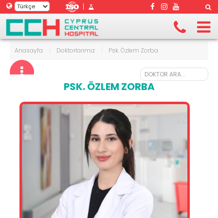
|
Anasayfa
/
Doktorlarımız
/
Psk. Özlem Zorba
PSK. ÖZLEM ZORBA