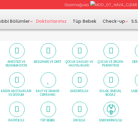
Gazimağusa
ıbbi Bölümler
Doktorlarımız
Tüp Bebek
Check-up
S.S
ANESTEZI VE
BESLENME VE DIYET
ÇOCUK SAĞLIĞI VE
ÇOCUK VE ERGEN
DER
REANIMASYON
HASTALIKLARI
PSIKIYATRISI
KADIN HASTALIKLARI
KALP VE DAMAR
KARDIYOLOJI
KULAK, BURUN,
LAB
VE DOĞUM
CERRAHISI
BOĞAZ
RADYOLOJI
TÜP BEBEK
ÜROLOJI
ENDOKRINOLOJI