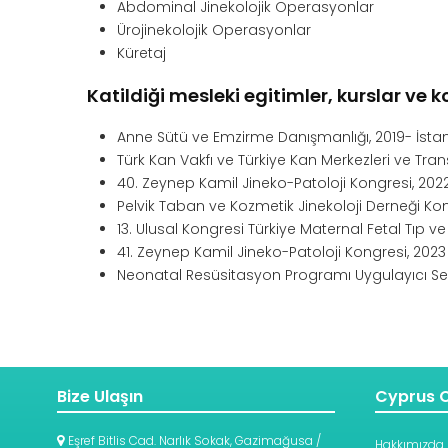
Abdominal Jinekolojik Operasyonlar
Ürojinekolojik Operasyonlar
Küretaj
Katildiği mesleki egitimler, kurslar ve 
Anne Sütü ve Emzirme Danışmanlığı, 2019- İsta
Türk Kan Vakfı ve Türkiye Kan Merkezleri ve T
40. Zeynep Kamil Jineko-Patoloji Kongresi, 2022
Pelvik Taban ve Kozmetik Jinekoloji Derneği Kon
13. Ulusal Kongresi Türkiye Maternal Fetal Tıp ve
41. Zeynep Kamil Jineko-Patoloji Kongresi, 2023
Neonatal Resüsitasyon Programı Uygulayıcı Serti
Bize Ulaşın
Cyprus C
Eşref Bitlis Cad. Narlık Sokak, Gazimağusa /
Hakkımızda