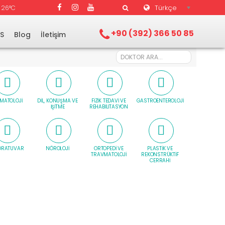
Türkçe
26°C
+90 (392) 366 50 85
.S
Blog
İletişim
MATOLOJI
DIL, KONUŞMA VE
FIZIK TEDAVI VE
GASTROENTEROLOJI
İŞITME
REHABILITASYON
ORATUVAR
NÖROLOJI
ORTOPEDI VE
PLASTIK VE
TRAVMATOLOJI
REKONSTRÜKTIF
CERRAHI