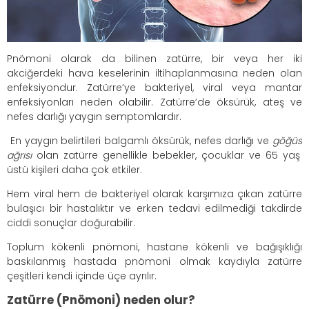
Pnömoni olarak da bilinen zatürre, bir veya her iki
akciğerdeki hava keselerinin iltihaplanmasına neden olan
enfeksiyondur. Zatürre’ye bakteriyel, viral veya mantar
enfeksiyonları neden olabilir. Zatürre’de öksürük, ateş ve
nefes darlığı yaygın semptomlardır.
En yaygın belirtileri balgamlı öksürük, nefes darlığı ve
göğüs
ağrısı
olan zatürre genellikle bebekler, çocuklar ve 65 yaş
üstü kişileri daha çok etkiler.
Hem viral hem de bakteriyel olarak karşımıza çıkan zatürre
bulaşıcı bir hastalıktır ve erken tedavi edilmediği takdirde
ciddi sonuçlar doğurabilir.
Toplum kökenli pnömoni, hastane kökenli ve bağışıklığı
baskılanmış hastada pnömoni olmak kaydıyla zatürre
çeşitleri kendi içinde üçe ayrılır.
Zatürre (Pnömoni) neden olur?