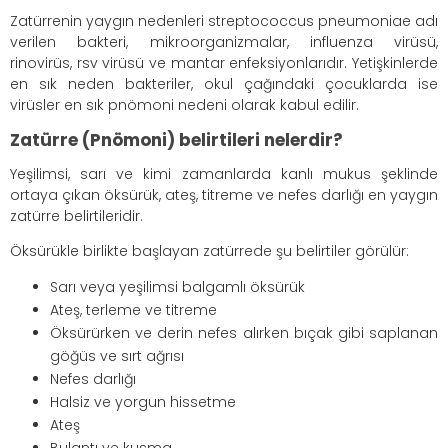
Zatürrenin yaygın nedenleri streptococcus pneumoniae adı
verilen bakteri, mikroorganizmalar, influenza virüsü,
rinovirüs, rsv virüsü ve mantar enfeksiyonlarıdır. Yetişkinlerde
en sık neden bakteriler, okul çağındaki çocuklarda ise
virüsler en sık pnömoni nedeni olarak kabul edilir.
Zatürre (Pnömoni) belirtileri nelerdir?
Yeşilimsi, sarı ve kimi zamanlarda kanlı mukus şeklinde
ortaya çıkan öksürük, ateş, titreme ve nefes darlığı en yaygın
zatürre belirtileridir.
Öksürükle birlikte başlayan zatürrede şu belirtiler görülür:
Sarı veya yeşilimsi balgamlı öksürük
Ateş, terleme ve titreme
Öksürürken ve derin nefes alırken bıçak gibi saplanan
göğüs ve sırt ağrısı
Nefes darlığı
Halsiz ve yorgun hissetme
Ateş