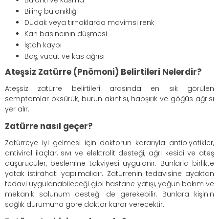
Bulantı ve kusma
Bilinç bulanıklığı
Dudak veya tırnaklarda mavimsi renk
Kan basıncının düşmesi
İştah kaybı
Baş, vücut ve kas ağrısı
Ateşsiz Zatürre (Pnömoni) Belirtileri Nelerdir?
Ateşsiz zatürre belirtileri arasında en sık görülen
semptomlar öksürük, burun akıntısı, hapşırık ve göğüs ağrısı
yer alır.
Zatürre nasıl geçer?
Zatürreye iyi gelmesi için doktorun kararıyla antibiyotikler,
antiviral ilaçlar, sıvı ve elektrolit desteği, ağrı kesici ve ateş
düşürücüler, beslenme takviyesi uygulanır. Bunlarla birlikte
yatak istirahati yapılmalıdır. Zatürrenin tedavisine ayaktan
tedavi uygulanabileceği gibi hastane yatışı, yoğun bakım ve
mekanik solunum desteği de gerekebilir. Bunlara kişinin
sağlık durumuna göre doktor karar verecektir.