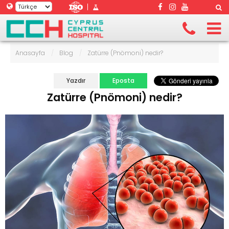
|
Anasayfa
/
Blog
/
Zatürre (Pnömoni) nedir?
Yazdır
Eposta
Zatürre (Pnömoni) nedir?